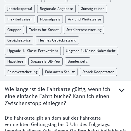
Jobticketportal
Regionale Angebote
Günstig reisen
Flexibel reisen
Normalpreis
An- und Weiterreise
Gruppen
Tickets für Kinder
Sitzplatzreservierung
Gepäckservice
Hermes Gepäckversand
Upgrade 1. Klasse Fernverkehr
Upgrade 1. Klasse Nahverkehr
Haustiere
Sparpreis DB-Pep
Bundeswehr
Reiseversicherung
Fahrkarten-Schutz
Storck Kooperation
Wie lange ist die Fahrkarte gültig, wenn ich
eine einfache Fahrt buche? Kann ich einen
Zwischenstopp einlegen?
Die Fahrkarte gilt an dem auf der Fahrkarte
vermerkten Geltungstag bis 3 Uhr des Folgetags.
Innerhalb dieser Zeit können Sie Ihre Fahrt beliebig oft