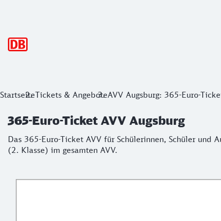
Hauptnavigation
365-Euro-Ticket AVV Augsburg
Startseite
Tickets & Angebote
AVV Augsburg: 365-Euro-Ticke
Das 365-Euro-Ticket AVV für Schülerinnen, Schüler und Aus
365-Euro-Ticket AVV Augsburg
Das 365-Euro-Ticket AVV für Schülerinnen, Schüler und A
(2. Klasse) im gesamten AVV.