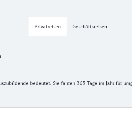
Privatreisen
Geschäftsreisen
t
zubildende bedeutet: Sie fahren 365 Tage im Jahr für umge
uszubildende bedeutet: Sie fahren 365 Tage im Jahr für um