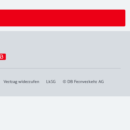
Vertrag widerrufen
LkSG
© DB Fernverkehr AG