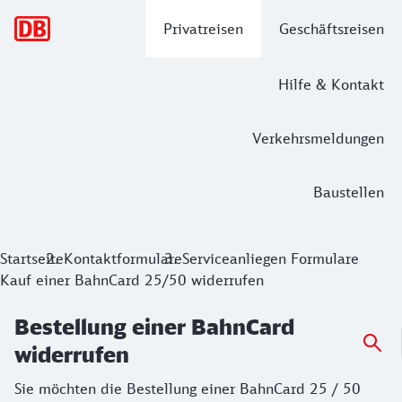
Hauptnavigation
Privatreisen
Geschäftsreisen
Hilfe & Kontakt
Verkehrsmeldungen
Baustellen
Bestellung einer BahnCard widerrufen
Startseite
Kontaktformulare
Serviceanliegen Formulare
Kauf einer BahnCard 25/50 widerrufen
Sie möchten die Bestellung einer BahnCard 25 / 50 widerruf
Bestellung einer BahnCard
widerrufen
Sie möchten die Bestellung einer BahnCard 25 / 50