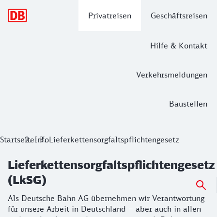
Hauptnavigation
Privatreisen
Geschäftsreisen
Hilfe & Kontakt
Verkehrsmeldungen
Baustellen
Lieferkettensorgfaltspflichtengesetz 
Startseite
Info
Lieferkettensorgfaltspflichtengesetz
Als Deutsche Bahn AG übernehmen wir Verantwortung für uns
Lieferkettensorgfaltspflichtengesetz
(LkSG)
Als Deutsche Bahn AG übernehmen wir Verantwortung
für unsere Arbeit in Deutschland – aber auch in allen