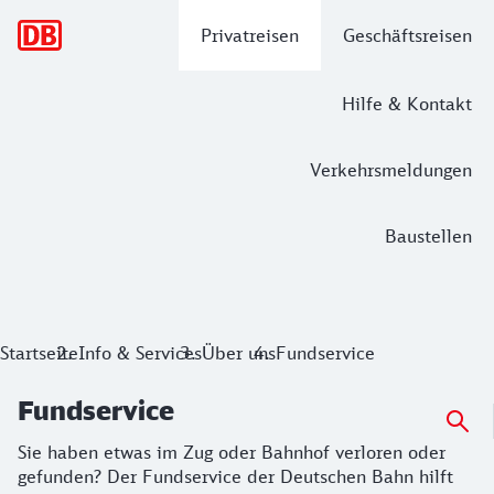
Hauptnavigation
Privatreisen
Geschäftsreisen
Hilfe & Kontakt
Verkehrsmeldungen
Baustellen
Fundservice
Sie haben etwas im Zug oder Bahnhof verloren oder gefunde
Startseite
Info & Services
Über uns
Fundservice
Fundservice
Sie haben etwas im Zug oder Bahnhof verloren oder
gefunden? Der Fundservice der Deutschen Bahn hilft