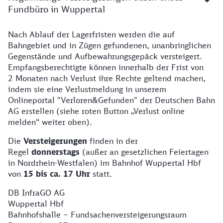
Fundbüro in Wuppertal
Nach Ablauf der Lagerfristen werden die auf
Regelmäßige Versteigerung von Fundsachen im Fundb
Bahngebiet und in Zügen gefundenen, unanbringlichen
Gegenstände und Aufbewahrungsgepäck versteigert.
Empfangsberechtigte können innerhalb der Frist von
2 Monaten nach Verlust ihre Rechte geltend machen,
indem sie eine Verlustmeldung in unserem
Onlineportal "Verloren&Gefunden" der Deutschen Bahn
AG erstellen (siehe roten Button „Verlust online
melden“ weiter oben).
Die
Versteigerungen
finden in der
Regel
donnerstags
(außer an gesetzlichen Feiertagen
in Nordrhein-Westfalen) im Bahnhof Wuppertal Hbf
von
15 bis ca. 17 Uhr
statt.
DB InfraGO AG
Wuppertal Hbf
Bahnhofshalle – Fundsachenversteigerungsraum