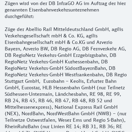
Zügen wird von der DB InfraGO AG im Auftrag der hier
genannten Eisenbahnverkehrsunternehmen
durchgeführt:
Züge der Abellio Rail Mitteldeutschland GmbH, agilis
Verkehrsgesellschaft mbH & Co. KG, agilis
Eisenbahngesellschaft mbH & Co.KG und Arverio
Bayern, Arverio BW, DB Regio AG, DB Fernverkehr AG,
DB RegioNetz Verkehrs-GmbH Erzgebirgsbahn, DB
RegioNetz Verkehrs-GmbH Kurhessenbahn, DB
RegioNetz Verkehrs-GmbH SüdostBayernBahn, DB
RegioNetz Verkehrs-GmbH Westfrankenbahn, DB Regio
Stuttgart GmbH,
Eurobahn – Keolis, Erfurter Bahn
GmbH, Eurostar, HLB Hessenbahn GmbH (nur Teilnetz
Südhessen-Untermain, Ländchesbahn, RE 98, RE 99,
RB 24, RB 45, RB 46, RB 47, RB 48, RB 52 und
Mittelhessenexpress), National Express Rail GmbH
(NEX), NordBahn, NordWestBahn GmbH (NWB) – (nur
Teilnetze Ostwestfalen, Weser Ems und Regio S-Bahn),
RheinRuhrBahn (nur Linien RE 14; RB 31, RB 36; RE