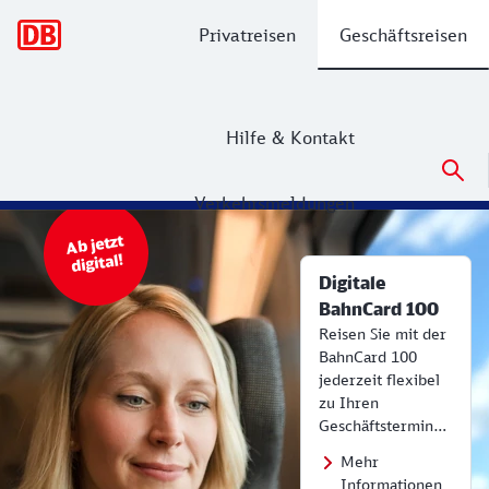
Hauptnavigation
Privatreisen
Geschäftsreisen
Hilfe & Kontakt
Verkehrsmeldungen
gkstartseite
bahn.business – Geschäftsreisen mit 
Ab jetzt
digital!
Digitale
BahnCard 100
Reisen Sie mit der
BahnCard 100
jederzeit flexibel
zu Ihren
Geschäftsterminen.
Mehr
Informationen