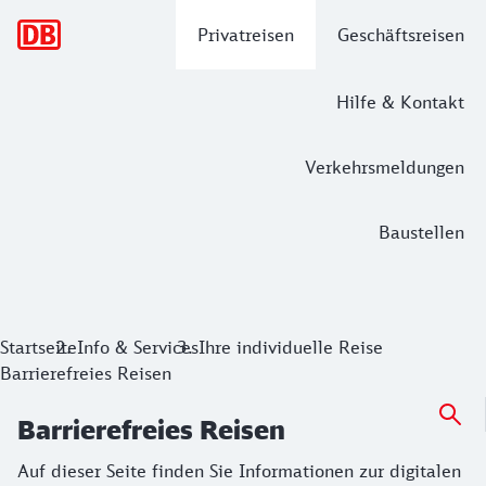
Hauptnavigation
Privatreisen
Geschäftsreisen
Hilfe & Kontakt
Verkehrsmeldungen
Baustellen
Barrierefreies Reisen
Auf dieser Seite finden Sie Informationen zur digitalen R
Startseite
Info & Services
Ihre individuelle Reise
Barrierefreies Reisen
Barrierefreies Reisen
Auf dieser Seite finden Sie Informationen zur digitalen