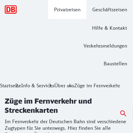
Hauptnavigation
Privatreisen
Geschäftsreisen
Hilfe & Kontakt
Verkehrsmeldungen
Baustellen
Züge im Fernverkehr und Streckenkar
Startseite
Info & Services
Über uns
Züge im Fernverkehr
Im Fernverkehr der Deutschen Bahn sind verschiedene Zugty
Züge im Fernverkehr und
Streckenkarten
Im Fernverkehr der Deutschen Bahn sind verschiedene
Zugtypen für Sie unterwegs. Hier finden Sie alle