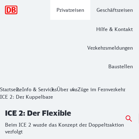
Hauptnavigation
Privatreisen
Geschäftsreisen
Hilfe & Kontakt
Verkehrsmeldungen
Baustellen
ICE 2: Der Flexible
Startseite
Info & Services
Über uns
Züge im Fernverkehr
ICE 2: Der Kuppelbare
Beim ICE 2 wurde das Konzept der Doppeltraktion verfolgt
ICE 2: Der Flexible
Beim ICE 2 wurde das Konzept der Doppeltraktion
verfolgt