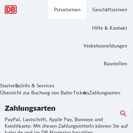
Hauptnavigation
Privatreisen
Geschäftsreisen
Hilfe & Kontakt
Verkehrsmeldungen
Baustellen
Zahlungsarten
Startseite
Info & Services
Übersicht zur Buchung von Bahn-Tickets
Zahlungsarten
PayPal, Lastschrift, Apple Pay, Bonvoyo und Kreditkarte: 
Zahlungsarten
PayPal, Lastschrift, Apple Pay, Bonvoyo und
Kreditkarte: Mit diesen Zahlungsmitteln können Sie auf
bahn.de und im DB Navigator bezahlen.