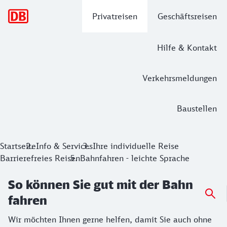
Hauptnavigation
Privatreisen
Geschäftsreisen
Hilfe & Kontakt
Verkehrsmeldungen
Baustellen
So können Sie gut mit der Bahn fahren
Startseite
Info & Services
Ihre individuelle Reise
Barrierefreies Reisen
Bahnfahren - leichte Sprache
Wir möchten Ihnen gerne helfen, damit Sie auch ohne Ihre B
So können Sie gut mit der Bahn
fahren
Wir möchten Ihnen gerne helfen, damit Sie auch ohne