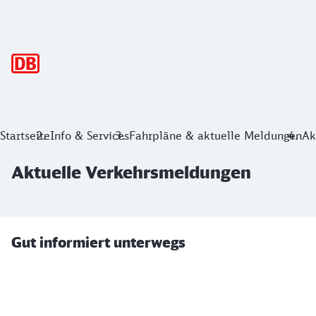
Hauptnavigation
Aktuelle Verkehrsmeldungen
Startseite
Info & Services
Fahrpläne & aktuelle Meldungen
Ak
Aktuelle Verkehrsmeldungen
Gut informiert unterwegs