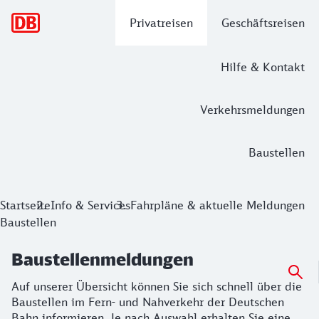
Hauptnavigation
Privatreisen
Geschäftsreisen
Hilfe & Kontakt
Verkehrsmeldungen
Baustellen
Baustellenmeldungen
Startseite
Info & Services
Fahrpläne & aktuelle Meldungen
Baustellen
Auf unserer Übersicht können Sie sich schnell über die Bau
Baustellenmeldungen
Auf unserer Übersicht können Sie sich schnell über die
Baustellen im Fern- und Nahverkehr der Deutschen
Bahn informieren. Je nach Auswahl erhalten Sie eine