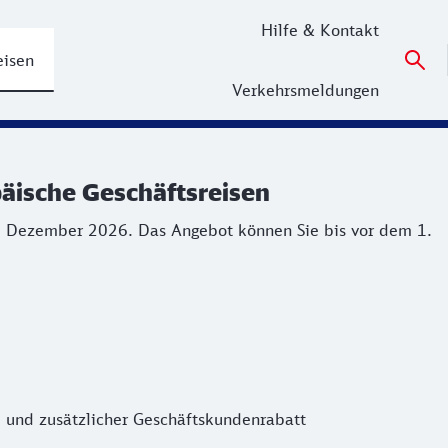
Hilfe & Kontakt
eisen
Verkehrsmeldungen
äische Geschäftsreisen
päische Geschäftsreisen
 Dezember 2026. Das Angebot können Sie bis vor dem 1. Gelt
31. Dezember 2026. Das Angebot können Sie bis vor dem 1.
 und zusätzlicher Geschäftskundenrabatt