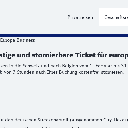
Privatreisen
Geschäftsr
ige und stornierbare Ticket für europ
 Europa Business
tige und stornierbare Ticket für euro
sen in die Schweiz und nach Belgien vom 1. Februar bis 31.
eisen in die Schweiz und nach Belgien vom 1. Februar bis 
b von 3 Stunden nach Ihrer Buchung kostenfrei stornieren.
f den deutschen Streckenanteil (ausgenommen City-Ticket)