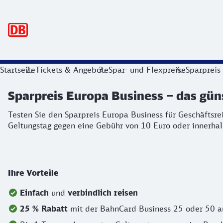
Hauptnavigation
Sparpreis Europa Business – das günst
Startseite
Tickets & Angebote
Spar- und Flexpreise
Sparpreis
Sparpreis Europa Business – das güns
Testen Sie den Sparpreis Europa Business für Geschäftsrei
Testen Sie den Sparpreis Europa Business für Geschäftsr
Geltungstag gegen eine Gebühr von 10 Euro oder innerhal
Ihre Vorteile
Einfach
und
verbindlich reisen
25 % Rabatt
mit der BahnCard Business 25 oder 50 au