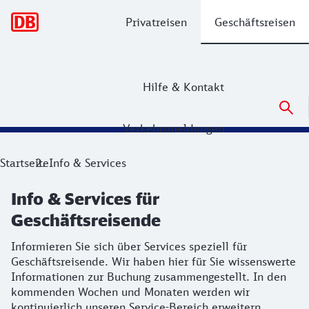
Hauptnavigation
Privatreisen
Geschäftsreisen
Hilfe & Kontakt
Verkehrsmeldungen
Info & Services für Geschäftsreisende
Informieren Sie sich über Services speziell für Geschäfts
Startseite
Info & Services
Info & Services für
Geschäftsreisende
Informieren Sie sich über Services speziell für
Geschäftsreisende. Wir haben hier für Sie wissenswerte
Informationen zur Buchung zusammengestellt. In den
kommenden Wochen und Monaten werden wir
kontinuierlich unseren Service-Bereich erweitern.