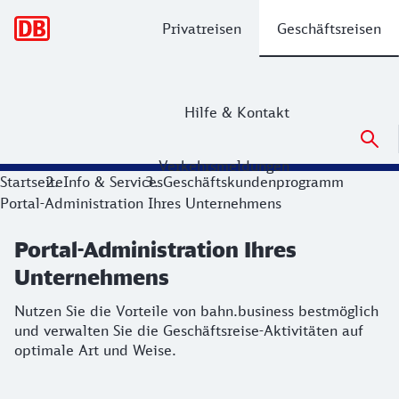
Hauptnavigation
Privatreisen
Geschäftsreisen
Hilfe & Kontakt
Verkehrsmeldungen
Portal-Administration Ihres Unterneh
Startseite
Info & Services
Geschäftskundenprogramm
Portal-Administration Ihres Unternehmens
Nutzen Sie die Vorteile von bahn.business bestmöglich und 
Portal-Administration Ihres
Unternehmens
Nutzen Sie die Vorteile von bahn.business bestmöglich
und verwalten Sie die Geschäftsreise-Aktivitäten auf
optimale Art und Weise.