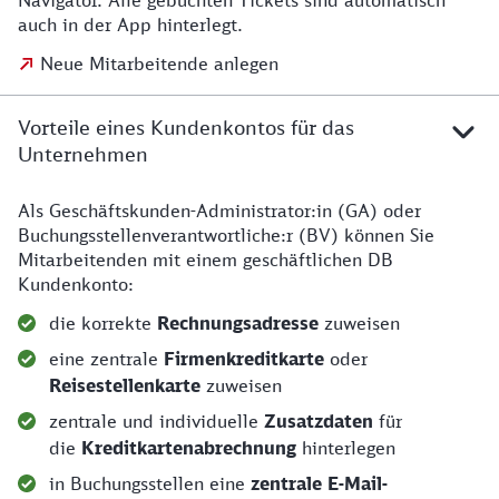
Navigator. Alle gebuchten Tickets sind automatisch
auch in der App hinterlegt.
Neue Mitarbeitende anlegen
Vorteile eines Kundenkontos für das
Unternehmen
Als Geschäftskunden-Administrator:in (GA) oder
Die Vorteile eines Kundenkontos für das Unternehme
Buchungsstellenverantwortliche:r (BV) können Sie
Mitarbeitenden mit einem geschäftlichen DB
Kundenkonto:
die korrekte
Rechnungsadresse
zuweisen
eine zentrale
Firmenkreditkarte
oder
Reisestellenkarte
zuweisen
zentrale und individuelle
Zusatzdaten
für
die
Kreditkartenabrechnung
hinterlegen
in Buchungsstellen eine
zentrale E-Mail-