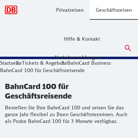
Hauptnavigation
Privatreisen
Geschäftsreisen
Hilfe & Kontakt
Verkehrsmeldungen
BahnCard 100 für Geschäftsreisende
Startseite
Tickets & Angebote
BahnCard Business
BahnCard 100 für Geschäftsreisende
Bestellen Sie Ihre BahnCard 100 und reisen Sie das ganze J
BahnCard 100 für
Geschäftsreisende
Bestellen Sie Ihre BahnCard 100 und reisen Sie das
ganze Jahr flexibel zu Ihren Geschäftsterminen. Auch
als Probe BahnCard 100 für 3 Monate verfügbar.