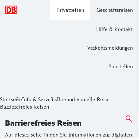
Hauptnavigation
Privatreisen
Geschäftsreisen
Hilfe & Kontakt
Verkehrsmeldungen
Baustellen
Barrierefreies Reisen
Auf dieser Seite finden Sie Informationen zur digitalen R
Startseite
Info & Services
Ihre individuelle Reise
Barrierefreies Reisen
Barrierefreies Reisen
Auf dieser Seite finden Sie Informationen zur digitalen