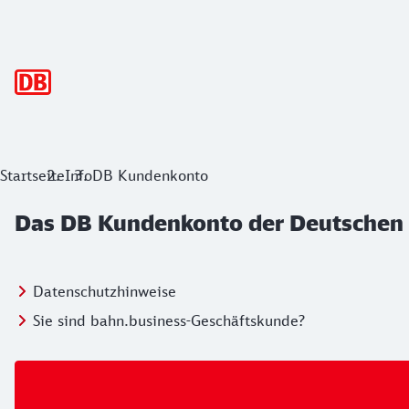
Hauptnavigation
Das DB Kundenkonto der Deutschen 
Startseite
Info
DB Kundenkonto
Das DB Kundenkonto der Deutschen
Datenschutzhinweise
Sie sind bahn.business-Geschäftskunde?