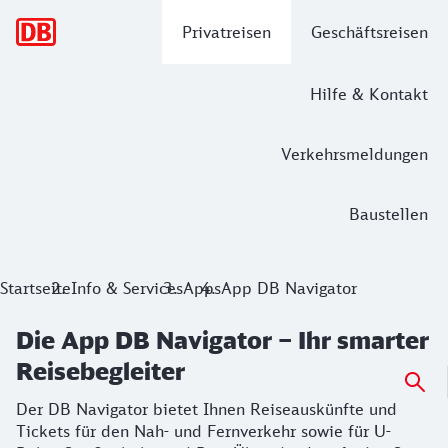
Hauptnavigation
Privatreisen
Geschäftsreisen
Hilfe & Kontakt
Verkehrsmeldungen
Baustellen
Die App DB Navigator – Ihr smarter Re
Startseite
Info & Services
Apps
App DB Navigator
Der DB Navigator bietet Ihnen Reiseauskünfte und Tickets f
Die App DB Navigator – Ihr smarter
Reisebegleiter
Der DB Navigator bietet Ihnen Reiseauskünfte und
Tickets für den Nah- und Fernverkehr sowie für U-