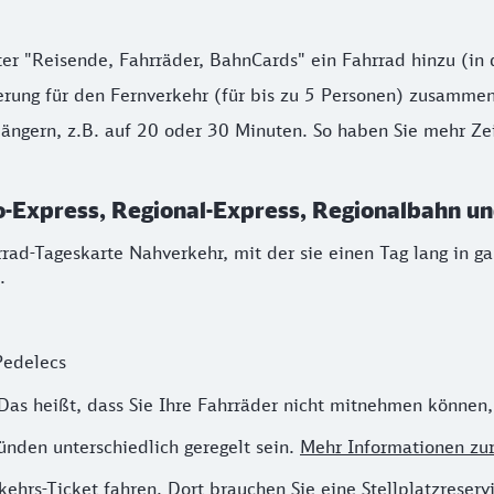
ter "Reisende, Fahrräder, BahnCards" ein Fahrrad hinzu (in
ierung für den Fernverkehr (für bis zu 5 Personen) zusammen
ängern, z.B. auf 20 oder 30 Minuten. So haben Sie mehr Ze
-Express, Regional-Express, Regionalbahn un
rrad-Tageskarte Nahverkehr, mit der sie einen Tag lang in g
.
Pedelecs
Das heißt, dass Sie Ihre Fahrräder nicht mitnehmen können, 
nden unterschiedlich geregelt sein.
Mehr Informationen zu
ehrs-Ticket fahren. Dort brauchen Sie eine Stellplatzreser