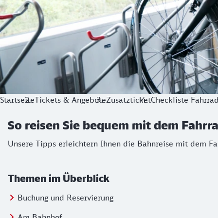
Startseite
Tickets & Angebote
Zusatzticket
Checkliste Fahrr
So reisen Sie bequem mit dem Fahrr
Unsere Tipps erleichtern Ihnen die Bahnreise mit dem Fa
Themen im Überblick
Springe zu:
Buchung und Reservierung
Springe zu:
Am Bahnhof