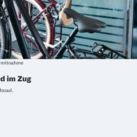
admitnahme
ad im Zug
hrrad.