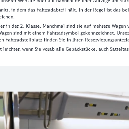
f unserer Website oder auf bahnhof.de über Aufzüge am Star
itt, in dem das Fahrradabteil hält. In der Regel ist das b
eichen.
er in der 2. Klasse. Manchmal sind sie auf mehrere Wagen 
 Wagen sind mit einem Fahrradsymbol gekennzeichnet. Unser
 Fahrradstellplatz finden Sie in Ihren Reservierungsunterl
st leichter, wenn Sie vorab alle Gepäckstücke, auch Sattelt