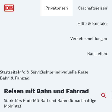
Hauptnavigation
Privatreisen
Geschäftsreisen
Hilfe & Kontakt
Verkehrsmeldungen
Baustellen
Reisen mit Bahn und Fahrrad
Startseite
Info & Services
Ihre individuelle Reise
Bahn & Fahrrad
Stark fürs Rad: Mit Rad und Bahn für nachhaltige Mobilität
Reisen mit Bahn und Fahrrad
Stark fürs Rad: Mit Rad und Bahn für nachhaltige
Mobilität