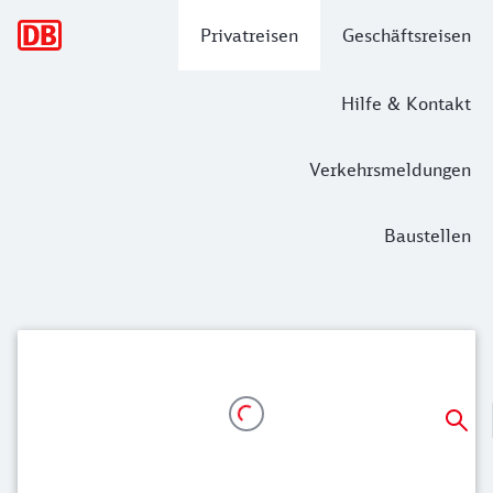
Hauptnavigation
Privatreisen
Geschäftsreisen
Hilfe & Kontakt
Verkehrsmeldungen
Baustellen
DB Bestpreissuche im DB Navigator u
Aktivieren Sie in der Verbindungssuche die DB Bestpreissuch