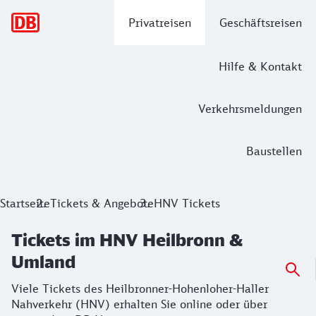
Hauptnavigation
Privatreisen
Geschäftsreisen
Hilfe & Kontakt
Verkehrsmeldungen
Baustellen
Tickets im HNV Heilbronn & Umland
Startseite
Tickets & Angebote
HNV Tickets
Viele Tickets des Heilbronner-Hohenloher-Haller Nahverke
Tickets im HNV Heilbronn &
Umland
Viele Tickets des Heilbronner-Hohenloher-Haller
Nahverkehr (HNV) erhalten Sie online oder über