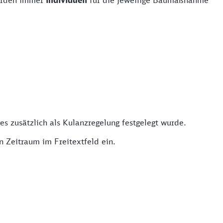
werden immer
individuell
für die jeweilige Baumaßnahme
es zusätzlich als Kulanzregelung festgelegt wurde.
n Zeitraum im Freitextfeld ein.