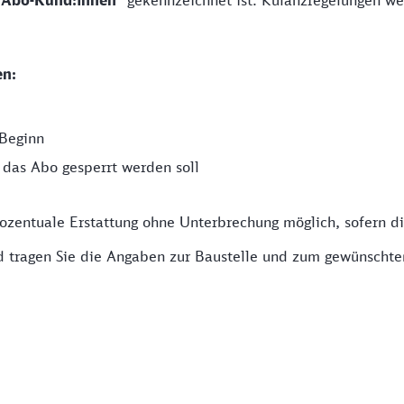
r Abo-Kund:innen"
gekennzeichnet ist. Kulanzregelungen 
en:
 Beginn
as Abo gesperrt werden soll
rozentuale Erstattung ohne Unterbrechung möglich, sofern di
nd tragen Sie die Angaben zur Baustelle und zum gewünschte