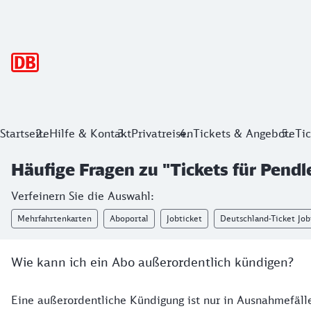
Hauptnavigation
Startseite
Hilfe & Kontakt
Privatreisen
Tickets & Angebote
Tic
Häufige Fragen zu "Tickets für Pendl
Verfeinern Sie die Auswahl:
Mehrfahrtenkarten
Aboportal
Jobticket
Deutschland-Ticket Job
Wie kann ich ein Abo außerordentlich kündigen?
Eine außerordentliche Kündigung ist nur in Ausnahmefäll