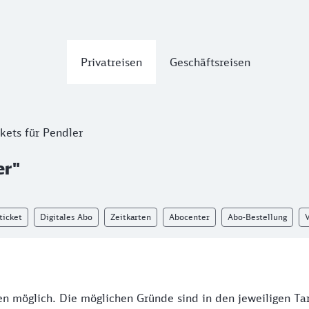
Privatreisen
Geschäftsreisen
kets für Pendler
er"
ticket
Digitales Abo
Zeitkarten
Abocenter
Abo-Bestellung
en möglich. Die möglichen Gründe sind in den jeweiligen Ta