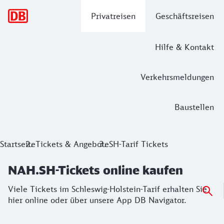
Hauptnavigation
Privatreisen
Geschäftsreisen
Hilfe & Kontakt
Verkehrsmeldungen
Baustellen
NAH.SH-Tickets online kaufen
Startseite
Tickets & Angebote
SH-Tarif Tickets
Viele Tickets im Schleswig-Holstein-Tarif erhalten Sie hier
NAH.SH-Tickets online kaufen
Viele Tickets im Schleswig-Holstein-Tarif erhalten Sie
hier online oder über unsere App DB Navigator.