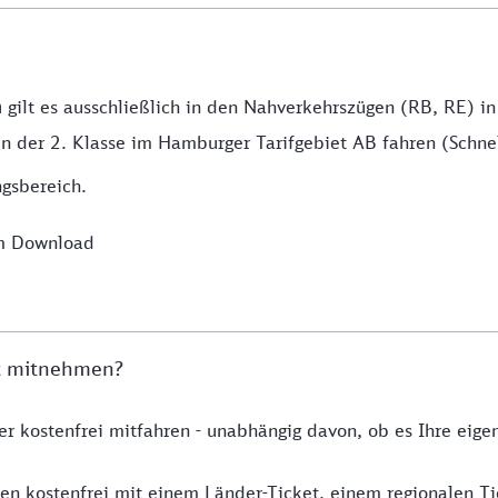
n
gilt es ausschließlich in den Nahverkehrszügen (RB, RE) in
in der 2. Klasse im Hamburger Tarifgebiet AB fahren (Sch
ngsbereich.
um Download
et mitnehmen?
r kostenfrei mitfahren - unabhängig davon, ob es Ihre eigen
en kostenfrei mit einem Länder-Ticket, einem regionalen T