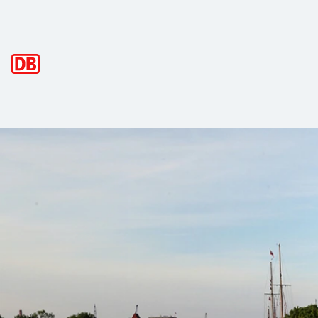
Hauptnavigation
Schleswig-Holstein-Ticket
Mit dem Schleswig-Holstein-Ticket für 1 Tag die Region en