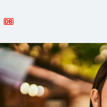
Hauptnavigation
Abos im MVV München
Bestellen Sie Ihr Abo oder Ihr 365-Euro-Ticket MVV bequem