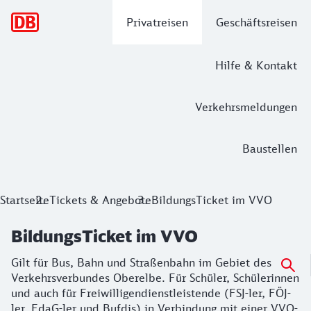
Hauptnavigation
Privatreisen
Geschäftsreisen
Hilfe & Kontakt
Verkehrsmeldungen
Baustellen
BildungsTicket im VVO
Startseite
Tickets & Angebote
BildungsTicket im VVO
Gilt für Bus, Bahn und Straßenbahn im Gebiet des Verkehrsv
BildungsTicket im VVO
Gilt für Bus, Bahn und Straßenbahn im Gebiet des
Verkehrsverbundes Oberelbe. Für Schüler, Schülerinnen
und auch für Freiwilligendienstleistende (FSJ-ler, FÖJ-
ler, FdaG-ler und Bufdis) in Verbindung mit einer VVO-