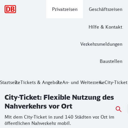
Hauptnavigation
Privatreisen
Geschäftsreisen
Hilfe & Kontakt
Verkehrsmeldungen
Baustellen
City-Ticket: Flexible Nutzung des Nah
Startseite
Tickets & Angebote
An- und Weiterreise
City-Ticket
Mit dem City-Ticket in rund 140 Städten vor Ort im öffentl
City-Ticket: Flexible Nutzung des
Nahverkehrs vor Ort
Mit dem City-Ticket in rund 140 Städten vor Ort im
öffentlichen Nahverkehr mobil.