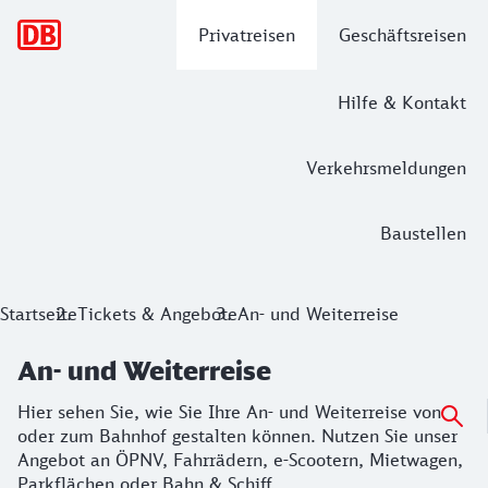
Hauptnavigation
Privatreisen
Geschäftsreisen
Hilfe & Kontakt
Verkehrsmeldungen
Baustellen
An- und Weiterreise
Startseite
Tickets & Angebote
An- und Weiterreise
Hier sehen Sie, wie Sie Ihre An- und Weiterreise von oder
An- und Weiterreise
Hier sehen Sie, wie Sie Ihre An- und Weiterreise von
oder zum Bahnhof gestalten können. Nutzen Sie unser
Angebot an ÖPNV, Fahrrädern, e-Scootern, Mietwagen,
Parkflächen oder Bahn & Schiff.