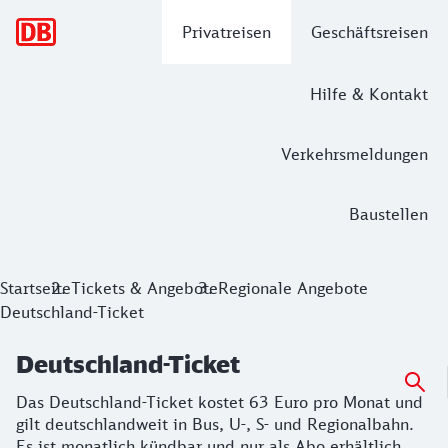
Hauptnavigation
Privatreisen
Geschäftsreisen
Hilfe & Kontakt
Verkehrsmeldungen
Baustellen
Deutschland-Ticket
Startseite
Tickets & Angebote
Regionale Angebote
Deutschland-Ticket
Das Deutschland-Ticket kostet 63 Euro pro Monat und gilt d
Deutschland-Ticket
Das Deutschland-Ticket kostet 63 Euro pro Monat und
gilt deutschlandweit in Bus, U-, S- und Regionalbahn.
Es ist monatlich kündbar und nur als Abo erhältlich.