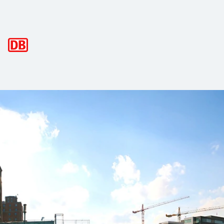
Hauptnavigation
24hTicket NRW 5 Personen
Mit dem 24hTicket NRW 5 Personen fahren Sie 24 Stunden 