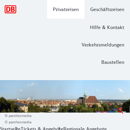
Hauptnavigation
Privatreisen
Geschäftsreisen
Hilfe & Kontakt
Verkehrsmeldungen
Baustellen
Thüringen-Ticket
Mit dem Thüringen-Ticket für 1 Tag durch Sachsen, Sachsen
© panthermedia
© panthermedia
Startseite
Tickets & Angebote
Regionale Angebote