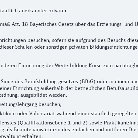
staatlich anerkannter privater
emäß Art. 18 Bayerisches Gesetz über das Erziehungs- und
inrichtungen besuchen, sofern sie aufgrund des Besuchs dies
h dieser Schulen oder sonstigen privaten Bildungseinrichtu
anderen Einrichtung der Weiterbildung Kurse zum nachträgli
 Sinne des Berufsbildungsgesetzes (BBiG) oder in einem and
 einer Einrichtung außerhalb der betrieblichen Berufsausbi
ordnung, ausgebildet werden,
ereitungslehrgang besuchen,
raktikum oder Volontariat während einer staatlich geregelt
enstes (Qualifikationsebene 1 und 2) sowie Praktikant:inn
ung als Beamtenanwärter:in des einfachen und mittleren Die
erwaltung erhalten,