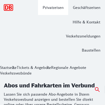
Hauptnavigation
Privatreisen
Geschäftsreisen
Hilfe & Kontakt
Verkehrsmeldungen
Baustellen
Abos und Fahrkarten im Verbund
Startseite
Tickets & Angebote
Regionale Angebote
Verkehrsverbünde
Lassen Sie sich passende Abo-Angebote in Ihrem Verkehrsve
Abos und Fahrkarten im Verbund
Lassen Sie sich passende Abo-Angebote in Ihrem
Verkehrsverbund anzeigen und bestellen Sie direkt
online oder über unsere Bestellscheine. Genauso