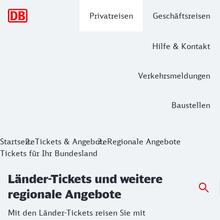
Hauptnavigation
Privatreisen
Geschäftsreisen
Hilfe & Kontakt
Verkehrsmeldungen
Baustellen
Länder-Tickets und weitere regionale
Startseite
Tickets & Angebote
Regionale Angebote
Tickets für Ihr Bundesland
Mit den Länder-Tickets reisen Sie mit Nahverkehrszügen ab 
Länder-Tickets und weitere
regionale Angebote
Mit den Länder-Tickets reisen Sie mit