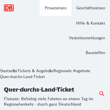
Hauptnavigation
Privatreisen
Geschäftsreisen
Hilfe & Kontakt
Verkehrsmeldungen
Baustellen
Quer-durchs-Land-Ticket
Startseite
Tickets & Angebote
Regionale Angebote
Quer-durchs-Land-Ticket
­Flatrate: Beliebig viele Fahrten an einem Tag im Regional
Quer-durchs-Land-Ticket
­Flatrate: Beliebig viele Fahrten an einem Tag im
Regionalverkehr - durch ganz Deutschland