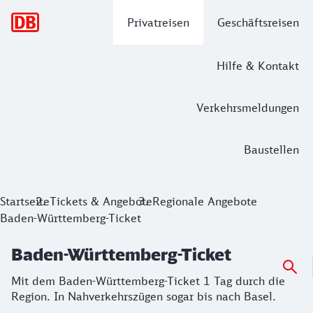
Hauptnavigation
Privatreisen
Geschäftsreisen
Hilfe & Kontakt
Verkehrsmeldungen
Baustellen
Baden-Württemberg-Ticket
Startseite
Tickets & Angebote
Regionale Angebote
Baden-Württemberg-Ticket
Mit dem Baden-Württemberg-Ticket 1 Tag durch die Region.
Baden-Württemberg-Ticket
Mit dem Baden-Württemberg-Ticket 1 Tag durch die
Region. In Nahverkehrszügen sogar bis nach Basel.