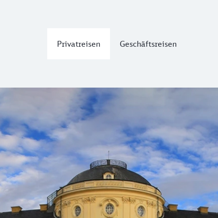
Privatreisen
Geschäftsreisen
ie Region. In Nahverkehrszügen sogar bis nach Basel.