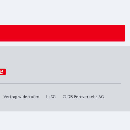
Vertrag widerrufen
LkSG
© DB Fernverkehr AG