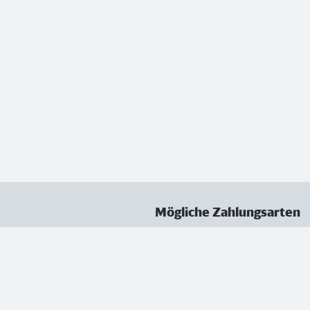
Mögliche Zahlungsarten
ungen
Datenschutz
Nutzungsbedingungen
Vertrag kündigen