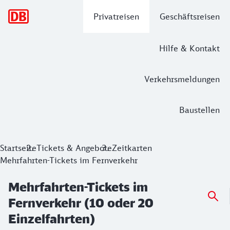
Hauptnavigation
Privatreisen
Geschäftsreisen
Hilfe & Kontakt
Verkehrsmeldungen
Baustellen
Mehrfahrten-Tickets im Fernverkehr (1
Startseite
Tickets & Angebote
Zeitkarten
Mehrfahrten-Tickets im Fernverkehr
Unsere 10- und 20-Fahrten-Tickets sind besonders geeignet 
Mehrfahrten-Tickets im
Fernverkehr (10 oder 20
Einzelfahrten)