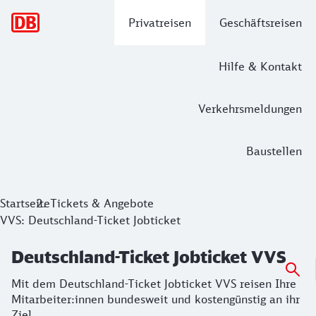
Hauptnavigation
Privatreisen
Geschäftsreisen
Hilfe & Kontakt
Verkehrsmeldungen
Baustellen
Deutschland-Ticket Jobticket VVS
Startseite
Tickets & Angebote
VVS: Deutschland-Ticket Jobticket
Mit dem Deutschland-Ticket Jobticket VVS reisen Ihre Mitar
Deutschland-Ticket Jobticket VVS
Mit dem Deutschland-Ticket Jobticket VVS reisen Ihre
Mitarbeiter:innen bundesweit und kostengünstig an ihr
Ziel.