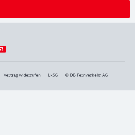
Vertrag widerrufen
LkSG
© DB Fernverkehr AG