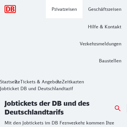
Hauptnavigation
Privatreisen
Geschäftsreisen
Hilfe & Kontakt
Verkehrsmeldungen
Baustellen
Jobtickets der DB und des Deutschland
Startseite
Tickets & Angebote
Zeitkarten
Jobticket DB und Deutschlandtarif
Mit den Jobtickets im DB Fernverkehr kommen Ihre Mitarbei
Jobtickets der DB und des
Deutschlandtarifs
Mit den Jobtickets im DB Fernverkehr kommen Ihre