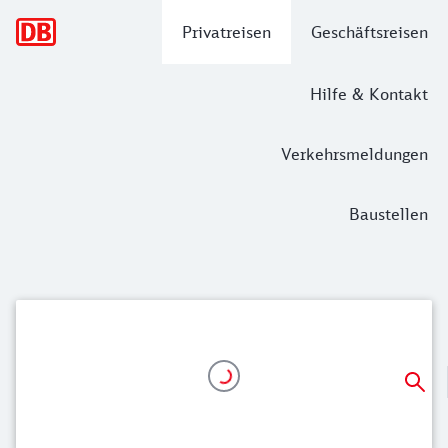
Hauptnavigation
Privatreisen
Geschäftsreisen
Hilfe & Kontakt
Verkehrsmeldungen
Baustellen
Mit unserem Sparpreis günstig nach 
Ab 33,99 Euro auf kurzen Strecken, z.B. von Hamburg nac
Ab 46,99 Euro auf längeren Strecken, z.B. von Berlin nach