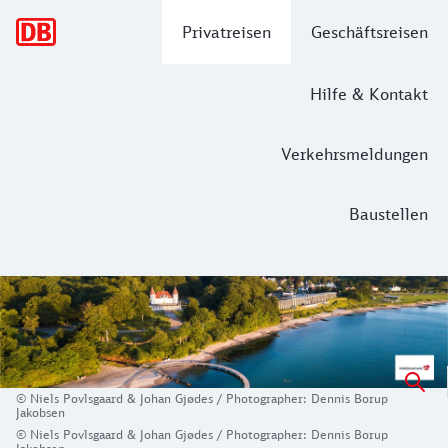
Hauptnavigation
Privatreisen
Geschäftsreisen
Hilfe & Kontakt
Verkehrsmeldungen
Baustellen
Von Kultur bis Küste - der perfekte St
Willkommen in Aarhus! Dänemarks zweitgrößte Stadt Aarhus
Und auch in Sachen Kultur, Architektur, Stadtleben und Gau
Nur wenige Kilometer vom städtischen Trubel entfernt, erw
© Niels Povlsgaard & Johan Gjødes / Photographer: Dennis Borup
Jakobsen
© Niels Povlsgaard & Johan Gjødes / Photographer: Dennis Borup